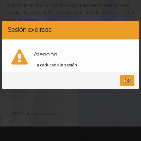
“Mejorar la calidad de vida de nuestros asociados a través de la
práctica de la actividad física, en centros deportivos de alta calidad
al mejor precio.”.
Sesión expirada
Nuestros objetivos están basados en ofrecer una oferta de
servicios deportivos de alta calidad en unas modernas
instalaciones y con un trato de excelencia, a través de unas
Atención
modalidades de pago asequibles para todas las circunstancias.
Ha caducado la sesión
Con esta idea, intentamos acercarnos a todos los sectores de la
población para que puedan acceder a este tipo de servicios,
OK
independientemente de su sexo, edad o cultura.
La VISIÓN de la empresa es
"AltaFit, tu gimnasio Low Cost a un click".
Este sitio web utiliza cookies